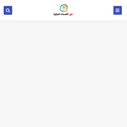
اسهل طريقه تركيب شفاط المطبخ لمنزلك؟ الدليل الكامل
7 أخطاء يقع فيها الناس عند بيع وشراء أثاث مستعمل
حل مشكلة أعطال الكهرباء المنزلية | الأسباب الشائعة وطرق الإصلاح بدون أخطاء
كيفية تركيب مضخة الماء في المنزل خطوة بخطوة بدون سباك
تركيب رداد مجاري الكويت بنفسك لمنع الروائح والحشرات بالمنزل