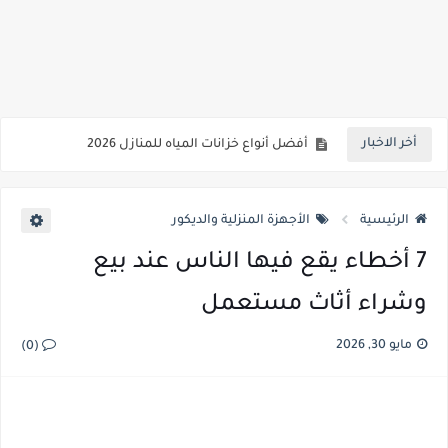
كيفية صيانة احواض السباحة ومعالجة مياه المسابح في المنزل خطوة بخطوة
كيفية كشف تسربات المياه في المنزل بدون تكسير: العلامات والأسباب وطرق الفحص
نصائح لتبريد ماء الخزان في الصيف: وداعاً لماء الدافئ!
أخر الاخبار
أفضل أنواع خزانات المياه للمنازل 2026
تركيب غطاء بلاعة بطريقة تمنع الروائح نهائيًا
الرئيسية
الأجهزة المنزلية والديكور
7 أخطاء يقع فيها الناس عند بيع
وشراء أثاث مستعمل
مايو 30, 2026
(0)